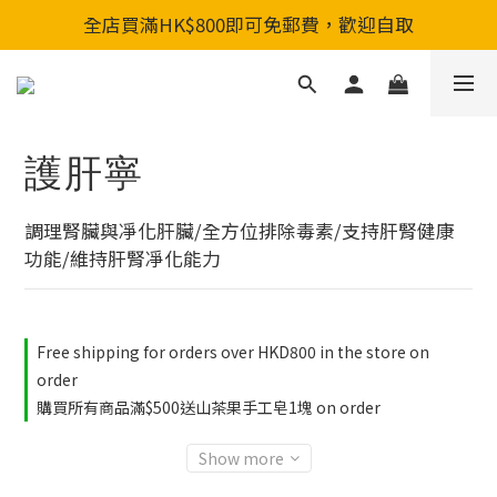
全店買滿HK$800即可免郵費，歡迎自取
全店買滿HK$800即可免郵費，歡迎自取
新會員入會享首單88折&購物金HKD200
全店買滿HK$800即可免郵費，歡迎自取
護肝寧
調理腎臟與凈化肝臟/全方位排除毒素/支持肝腎健康
功能/維持肝腎凈化能力
Free shipping for orders over HKD800 in the store on
order
購買所有商品滿$500送山茶果手工皂1塊 on order
Show more