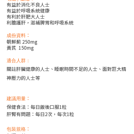
有益於消化不良人士
有益於呼吸系統健康
有利於肝肥大人士
利膽護肝，滋補脾胃和呼吸系統
：
成份資料
朝鮮薊 250mg
黃芪 150mg
適合人群：
關註肝臟健康的人士、睡眠時間不足的人士、面對巨大精
神壓力的人士等
：
建議用量
保健食法：每日飯後口服1粒
肝腎有問題：每日2次，每次1粒
：
包裝規格