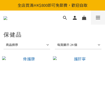
全店買滿HK$800即可免郵費，歡迎自取
全店買滿HK$800即可免郵費，歡迎自取
新會員入會享首單88折&購物金HKD200
全店買滿HK$800即可免郵費，歡迎自取
保健品
商品排序
每頁顯示 24 個