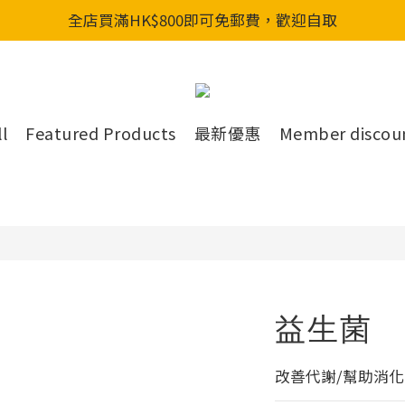
全店買滿HK$800即可免郵費，歡迎自取
全店買滿HK$800即可免郵費，歡迎自取
新會員入會享首單88折&購物金HKD200
全店買滿HK$800即可免郵費，歡迎自取
l
Featured Products
最新優惠
Member discou
益生菌
改善代謝/幫助消化