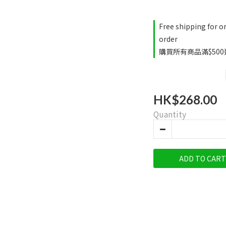
Free shipping for o
order
購買所有商品滿$500送
HK$268.00
Quantity
ADD TO CART