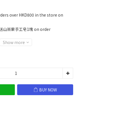
rders over HKD800 in the store on
山茶果手工皂1塊 on order
Show more
BUY NOW