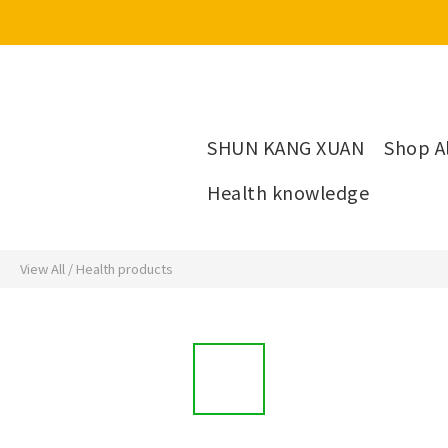
SHUN KANG XUAN
Shop Al
Health knowledge
View All
/
Health products