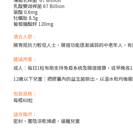
薄脆乳桿菌 67 Billion
乳酸雙歧桿菌 67 Billion
葉酸 0.6mg
牡蠣肽 8.5g
葡萄糖酸鋅 120mg
適合人群：
腸胃抵抗力較低人士，腸道功能逐漸減弱的中老年人，有
建議用量：
成人：每日1粒有助支持免疫系統及腸道健康，或早晚各1
12歲以下兒童：把膠囊內的益生菌倒出，以溫水和均後服
：
包裝規格
每瓶60粒
指示：
儲存
密封，置陰涼乾燥處，遠離兒童