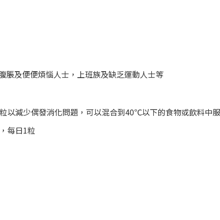
腹脹及便便煩惱人士，上班族及缺乏運動人士等
粒以減少偶發消化問題，可以混合到40℃以下的食物或飲料中
，每日1粒