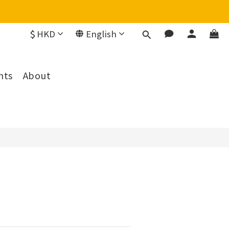
$
HKD
English
BUY NOW
nts
About