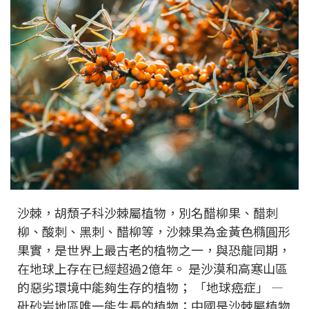
沙棘，胡頹子科沙棘屬植物，別名醋柳果、醋刺
柳、酸刺、黑刺、醋柳等，沙棘果為金黃色橢圓形
果實，是世界上最古老的植物之一，與恐龍同期，
在地球上存在已經超過2億年。 是沙漠和高寒山區
的惡劣環境中能夠生存的植物； 「地球癌症」 —
砒砂岩地區唯一能生長的植物；中國是沙棘屬植物