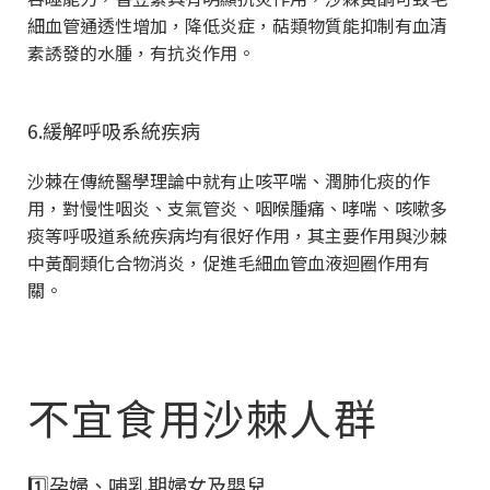
細血管通透性增加，降低炎症，萜類物質能抑制有血清
素誘發的水腫，有抗炎作用。
6.緩解呼吸系統疾病
沙棘在傳統醫學理論中就有止咳平喘、潤肺化痰的作
用，對慢性咽炎、支氣管炎、咽喉腫痛、哮喘、咳嗽多
痰等呼吸道系統疾病均有很好作用，其主要作用與沙棘
中黃酮類化合物消炎，促進毛細血管血液迴圈作用有
關。
不宜食用沙棘人群
1️⃣孕婦、哺乳期婦女及嬰兒