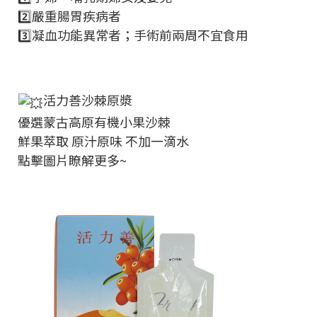
2️⃣嚴重腸胃疾病者
3️⃣凝血功能異常者；手術前兩周不宜食用
活力善沙棘原漿
優選蒙古高原有機小果沙棘
鮮果萃取 原汁原味 不加一滴水
點擊圖片瞭解更多~