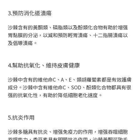
3.預防消化道潰瘍
沙棘含有的黃酮類、磷脂類以及酚類化合物有助於增强
胃黏膜的分泌，以減和預防輕胃潰瘍、十二指腸潰瘍以
及倡導潰瘍。
4.幫助抗氧化、維持皮膚健康
沙棘中含有的維他命C、A、E、類胡蘿蔔素都是有效護膚
成分。沙棘中含有維他命C、SOD、酚類化合物都具有很
强的抗氧化性，有助於降低細胞老化速度。
5.抗炎作用
沙棘多糖具有抗炎、增强免疫力的作用，增强吞噬細胞
吞噬能力，香豆素具有明顯抗炎作用，沙棘黃酮可致毛