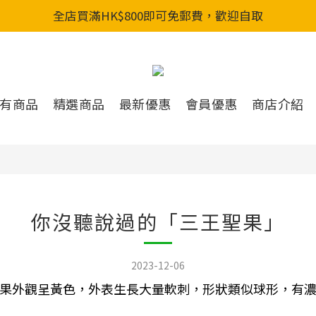
全店買滿HK$800即可免郵費，歡迎自取
全店買滿HK$800即可免郵費，歡迎自取
新會員入會享首單88折&購物金HKD200
全店買滿HK$800即可免郵費，歡迎自取
有商品
精選商品
最新優惠
會員優惠
商店介紹
你沒聽說過的「三王聖果」
2023-12-06
果外觀呈黃色，外表生長大量軟刺，形狀類似球形，有