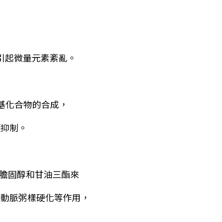
引起微量元素紊亂。
基化合物的合成，
顯抑制。
膽固醇和甘油三酯來
抗動脈粥樣硬化等作用，