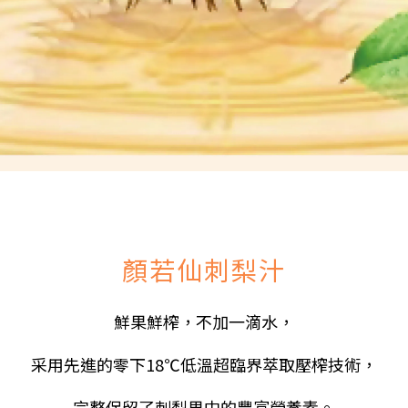
顏若仙刺梨汁
鮮果鮮榨，不加一滴水，
采用先進的零下18℃低溫超臨界萃取壓榨技術，
完整保留了刺梨果中的豐富營養素。