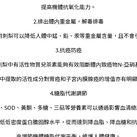
提高機體抗氧化能力。
2.排出體内重金屬，解毒排毒
用刺梨可以降低人體中錳、鉛、汞等重金屬含量，且不會
3.抗癌防癌
刺梨中有活性物質兒茶素能夠有效阻斷體内致癌物N-亞硝
中提取的活性成分對胃癌和子宮内膜腺癌的增值亦有明
4.糖脂代謝調節
、SOD、黃酮、多糖、三萜等營養素可以通過
影響血清總
降低低密度蛋白膽固醇水平，從而達到降血脂、降血糖和
來調節機體糖脂代謝平衡，維護人體健康。