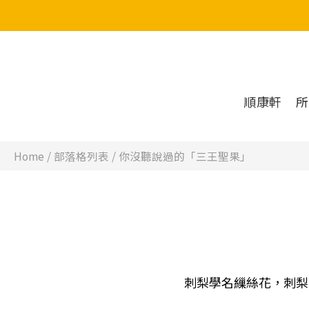
順康軒
所
Home
/
部落格列表
/
你沒聽說過的「三王聖果」
刺梨學名繅絲花
，刺梨