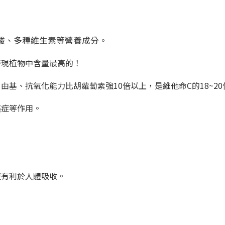
酸、多種維生素等營養成分。
發現植物中含量最高的！
由基、抗氧化能力比胡蘿蔔素強10倍以上，
是維他命C的18~
癌症等作用。
更有利於人體吸收。