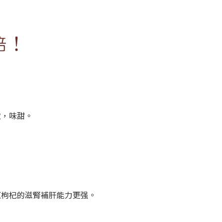
軟，味甜。
紅枸杞的滋腎補肝能力更强。