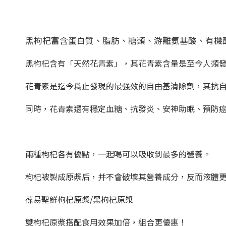
黑枸杞富含蛋白質、脂肪、糖類、游離氨基酸、有機
黑枸杞含有「天然花青素」，其花青素含量是至今人類
花青素是迄今爲止發現的最强效的自由基清除劑，其抗自
同時，花青素還有穩定血糖、抗發炎、安神助眠、預防
兩種枸杞各有優點，一起喝可以吸收到最多的營養。
枸杞被製成原漿后，并不會破壞其營養成分，反而液體
葆易聖鮮枸杞原漿/黑枸杞原漿
雙枸杞原漿搭配食用效果加倍，組合更優惠！