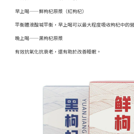
早上喝——鮮枸杞原漿（紅枸杞）
平衡體液酸堿平衡，早上喝可以最大程度吸收枸杞中的
晚上喝——黑枸杞原漿
有效抗氧化抗衰老，還有助於改善睡眠。