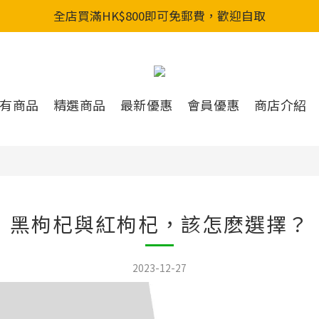
全店買滿HK$800即可免郵費，歡迎自取
全店買滿HK$800即可免郵費，歡迎自取
新會員入會享首單88折&購物金HKD200
全店買滿HK$800即可免郵費，歡迎自取
有商品
精選商品
最新優惠
會員優惠
商店介紹
黑枸杞與紅枸杞，該怎麽選擇？
2023-12-27