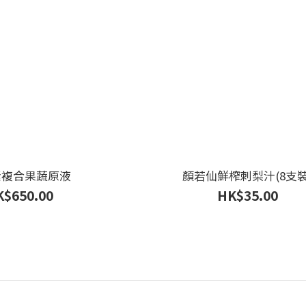
素複合果蔬原液
顏若仙鮮榨刺梨汁(8支裝
$650.00
HK$35.00