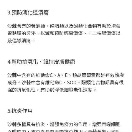
3.預防消化道潰瘍
沙棘含有的黃酮類、磷脂類以及酚類化合物有助於增强
胃黏膜的分泌，以減和預防輕胃潰瘍、十二指腸潰瘍以
及倡導潰瘍。
4.幫助抗氧化、維持皮膚健康
沙棘中含有的維他命C、A、E、類胡蘿蔔素都是有效護膚
成分。沙棘中含有維他命C、SOD、酚類化合物都具有很
强的抗氧化性，有助於降低細胞老化速度。
5.抗炎作用
沙棘多糖具有抗炎、增强免疫力的作用，增强吞噬細胞
吞噬能力，香豆素具有明顯抗炎作用，沙棘黃酮可致毛