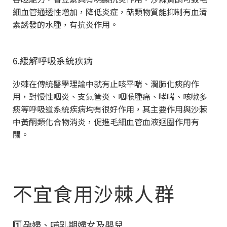
細血管通透性增加，降低炎症，萜類物質能抑制有血清
素誘發的水腫，有抗炎作用。
6.緩解呼吸系統疾病
沙棘在傳統醫學理論中就有止咳平喘、潤肺化痰的作
用，對慢性咽炎、支氣管炎、咽喉腫痛、哮喘、咳嗽多
痰等呼吸道系統疾病均有很好作用，其主要作用與沙棘
中黃酮類化合物消炎，促進毛細血管血液迴圈作用有
關。
不宜食用沙棘人群
1️⃣孕婦、哺乳期婦女及嬰兒