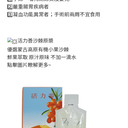
2️⃣嚴重腸胃疾病者
3️⃣凝血功能異常者；手術前兩周不宜食用
活力善沙棘原漿
優選蒙古高原有機小果沙棘
鮮果萃取 原汁原味 不加一滴水
點擊圖片瞭解更多~