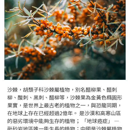
沙棘，胡頹子科沙棘屬植物，別名醋柳果、醋刺
柳、酸刺、黑刺、醋柳等，沙棘果為金黃色橢圓形
果實，是世界上最古老的植物之一，與恐龍同期，
在地球上存在已經超過2億年。 是沙漠和高寒山區
的惡劣環境中能夠生存的植物； 「地球癌症」 —
砒砂岩地區唯一能生長的植物；中國是沙棘屬植物