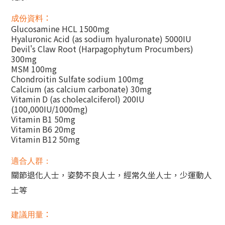
：
成份資料
Glucosamine HCL 1500mg
Hyaluronic Acid (as sodium hyaluronate) 5000IU
Devil's Claw Root (Harpagophytum Procumbers)
300mg
MSM 100mg
Chondroitin Sulfate sodium 100mg
Calcium (as calcium carbonate) 30mg
Vitamin D (as cholecalciferol) 200IU
(100,000IU/1000mg)
Vitamin B1 50mg
Vitamin B6 20mg
Vitamin B12 50mg
適合人群：
關節退化人士，姿勢不良人士，經常久坐人士，少運動人
士等
：
建議用量