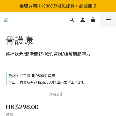
全店買滿HK$800即可免郵費，歡迎自取
全店買滿HK$800即可免郵費，歡迎自取
新會員入會享首單88折&購物金HKD200
全店買滿HK$800即可免郵費，歡迎自取
骨護康
修補軟骨/潤滑關節/減低勞損/緩解關節壓力
全店，訂單滿HKD800免運費
全店，購買所有商品滿$500送山茶果手工皂1塊
查看更多
HK$298.00
數量